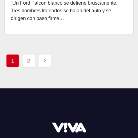
“Un Ford Falcon blanco se detiene bruscamente.
Tres hombres trajeados se bajan del auto y se
dirigen con paso firme…
Paginación
1
2
de
entradas