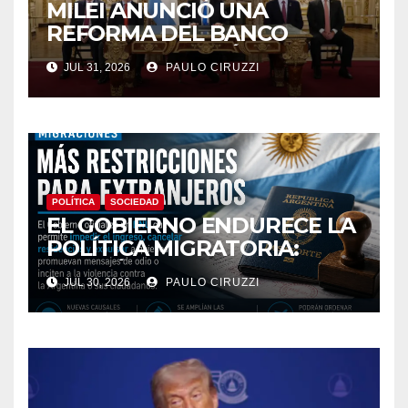
MILEI ANUNCIÓ UNA
REFORMA DEL BANCO
CENTRAL Y ENVIÓ AL
JUL 31, 2026
PAULO CIRUZZI
CONGRESO PROYECTOS
PARA MODIFICAR EL
MERCADO FINANCIERO
POLÍTICA
SOCIEDAD
EL GOBIERNO ENDURECE LA
POLÍTICA MIGRATORIA:
PODRÁN EXPULSAR E
JUL 30, 2026
PAULO CIRUZZI
IMPEDIR EL INGRESO DE
EXTRANJEROS QUE
PROMUEVAN MENSAJES DE
ODIO CONTRA LA
ARGENTINA