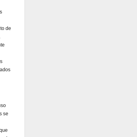
es
ito de
a
nte
as
tados
uso
s se
 que