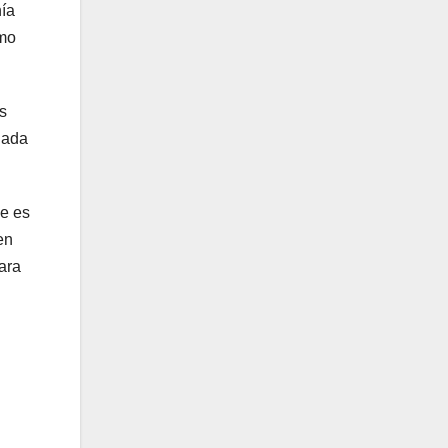
nía
omo
s
nada
ue es
en
ara