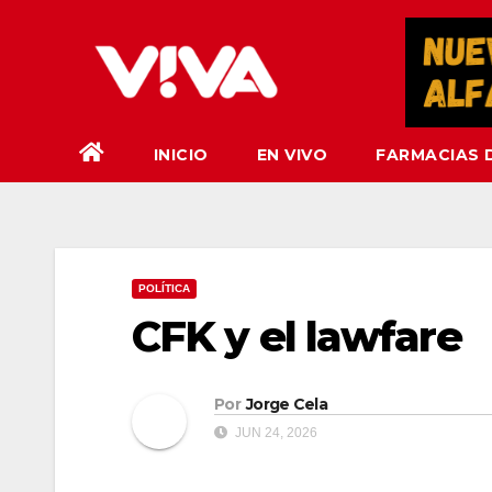
Saltar
al
contenido
INICIO
EN VIVO
FARMACIAS 
POLÍTICA
CFK y el lawfare
Por
Jorge Cela
JUN 24, 2026