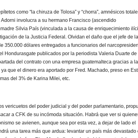
 epítetos como “la chiruza de Tolosa” y “chorra”, amnésicos total
 Adorni involucra a su hermano Francisco (ascendido
madre Silvia País (vinculada a la causa de enriquecimiento ilíc
tigación de la Justicia Federal. Olvidan el daño que el jefe de l
 de 350.000 dólares entregados a funcionarios del narcopreside
l Hondurasgate publicados por la periodista Valeria Duarte de
oartada del contrato con una empresa guatemalteca gracias a l
 ya que el dinero era aportado por Fred. Machado, preso en Es
imas del 3% de Karina Milei, etc.
s vericuetos del poder judicial y del poder parlamentario, prop
a sacar a CFK de su incómoda situación. Habrá que ver si quiene
nismo se avienen, aunque sea por esta vez, a dejar de lado el
endrá una tarea más que ardua: levantar un país más devastado