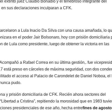
l extinto juez Claudio Bonadío y el tenebroso integrante del
ue en sus declaraciones inculparan a CFK.
ncarcelaron a Lula Inacio Da Silva con una causa amañada, lo q
nizara en el poder Jair Bolsonaro, hoy con prisión domiciliaria 
n de Lula como presidente, luego de obtener la victoria en las
. Acompañó a Rafael Correa en su última gestión,. fue vicepresi
17 está preso en cárceles de máxima seguridad, con dos conde
cilitado el acceso al Palacio de Carondelet de Daniel Noboa, el 
 nunca pudo.
na y prisión domiciliaria de CFK. Recién ahora sectores del
Libertad a Cristina”, repitiendo la morosidad que en 1983 tuvie
ecciones presidenciales de ese año, hecha entre
fines de agosto