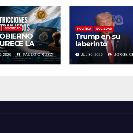
SOCIEDAD
POLÍTICA
SOCIEDAD
GOBIERNO
Trump en su
URECE LA
laberinto
ÍTICA
, 2026
PAULO CIRUZZI
JUL 30, 2026
JORGE C
RATORIA:
RÁN
ULSAR E
EDIR EL
RESO DE
RANJEROS QUE
MUEVAN
SAJES DE ODIO
TRA LA
ENTINA