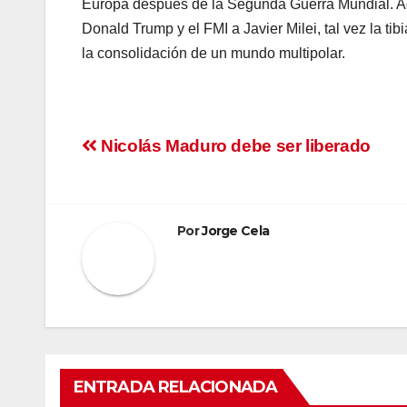
Europa después de la Segunda Guerra Mundial. Aq
Donald Trump y el FMI a Javier Milei, tal vez la 
la consolidación de un mundo multipolar.
Navegación
Nicolás Maduro debe ser liberado
de
entradas
Por
Jorge Cela
ENTRADA RELACIONADA