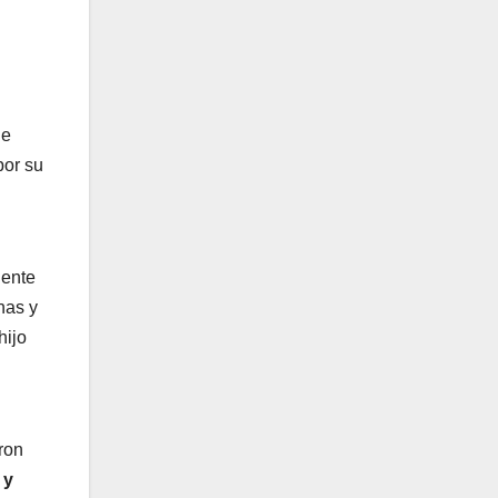
ue
por su
dente
nas y
hijo
ron
 y