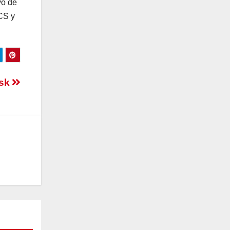
yo de
CS y
tsk