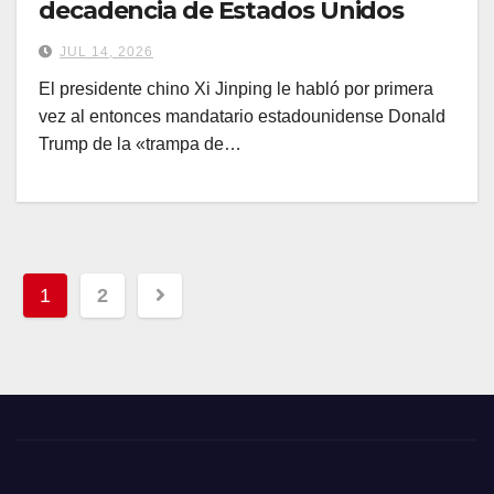
decadencia de Estados Unidos
JUL 14, 2026
El presidente chino Xi Jinping le habló por primera
vez al entonces mandatario estadounidense Donald
Trump de la «trampa de…
Paginación
1
2
de
entradas