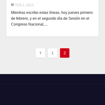
FEB 1, 2024
Mientras escribo estas líneas, hoy jueves primero
de febrero, y en el segundo día de Sesión en el
Congreso Nacional,…
Paginación
1
2
de
entradas