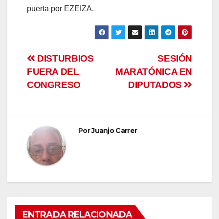
puerta por EZEIZA.
Navegación
DISTURBIOS
SESIÓN
FUERA DEL
MARATÓNICA EN
de
CONGRESO
DIPUTADOS
entradas
Por
Juanjo Carrer
ENTRADA RELACIONADA