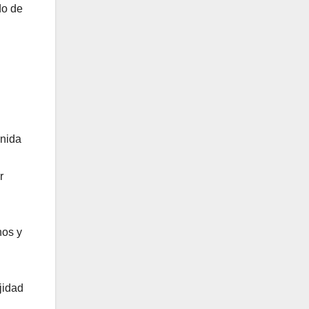
do de
enida
r
nos y
jidad