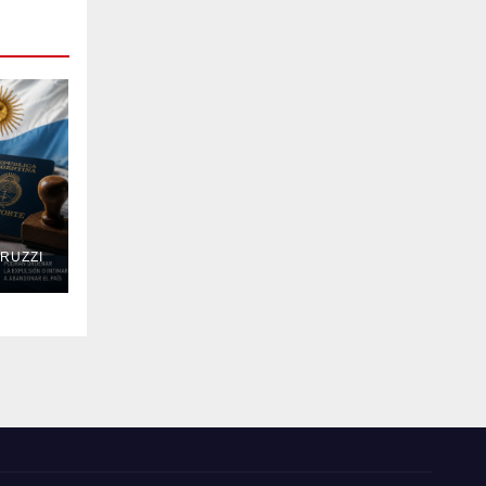
RUZZI
QUE
DIO