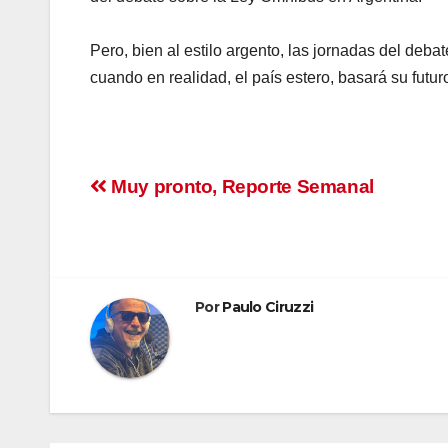
Pero, bien al estilo argento, las jornadas del deb
cuando en realidad, el país estero, basará su futu
Navegación
Muy pronto, Reporte Semanal
de
entradas
Por
Paulo Ciruzzi