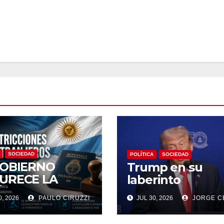
SOCIEDAD
POLÍTICA
SOCIEDAD
GOBIERNO
Trump en su
URECE LA
laberinto
ÍTICA
, 2026
PAULO CIRUZZI
JUL 30, 2026
JORGE C
RATORIA:
RÁN