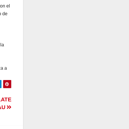
on el
o de
la
za a
LATE
AU