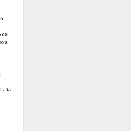
ro
 del
ro a
el
strada