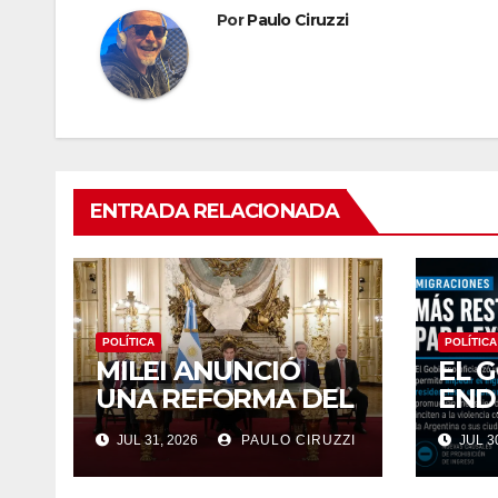
Por
Paulo Ciruzzi
ENTRADA RELACIONADA
POLÍTICA
POLÍTICA
MILEI ANUNCIÓ
EL 
UNA REFORMA DEL
END
BANCO CENTRAL Y
POL
JUL 31, 2026
PAULO CIRUZZI
JUL 30
ENVIÓ AL
MIG
CONGRESO
POD