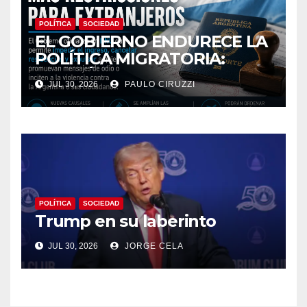
POLÍTICA
SOCIEDAD
EL GOBIERNO ENDURECE LA
POLÍTICA MIGRATORIA:
PODRÁN EXPULSAR E
JUL 30, 2026
PAULO CIRUZZI
IMPEDIR EL INGRESO DE
EXTRANJEROS QUE
PROMUEVAN MENSAJES DE
ODIO CONTRA LA
ARGENTINA
POLÍTICA
SOCIEDAD
Trump en su laberinto
JUL 30, 2026
JORGE CELA