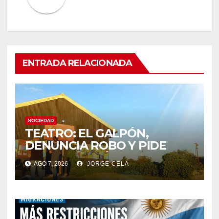
ENTRADA RELACIONADA
SOCIEDAD
TEATRO: EL GALPÓN,
DENUNCIA ROBO Y PIDE
COLABORACIÓN
AGO 7, 2026
JORGE CELA