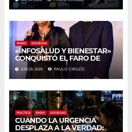
DEL ENACOM Y LA AAIP,
MIENTRAS ARSAT Y EL
CORREO ARGENTINO
PASARÁN A LA ÓRBITA DE
GUSTAVO CORIA
RADIO
SOCIEDAD
«INFOSALUD Y BIENESTAR»
CONQUISTÓ EL FARO DE
ORO STREAMING 2026: UN
JUN 29, 2026
PAULO CIRUZZI
RECONOCIMIENTO
NACIONAL AL COMPROMISO
CON LA COMUNICACIÓN EN
SALUD
POLÍTICA
RADIO
SOCIEDAD
CUANDO LA URGENCIA
DESPLAZA A LA VERDAD: