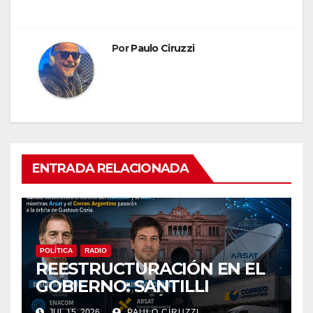
entradas
Por
Paulo Ciruzzi
ENTRADA RELACIONADA
POLÍTICA
RADIO
REESTRUCTURACIÓN EN EL
GOBIERNO: SANTILLI
CONCENTRARÁ EL CONTROL
JUL 15, 2026
PAULO CIRUZZI