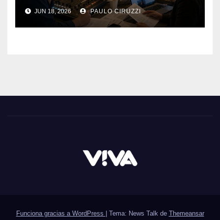
UNA REFLEXIÓN NECESARIA
JUN 18, 2026
PAULO CIRUZZI
SOBRE EL VALOR DEL
PERIODISMO GENUINO
Funciona gracias a WordPress
|
Tema: News Talk de
Themeansar