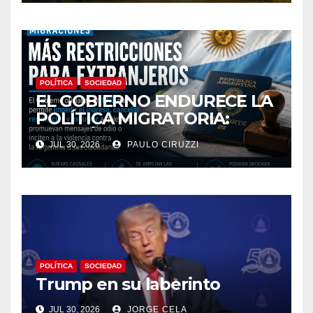
POLÍTICA
SOCIEDAD
EL GOBIERNO ENDURECE LA
POLÍTICA MIGRATORIA:
PODRÁN EXPULSAR E
JUL 30, 2026
PAULO CIRUZZI
IMPEDIR EL INGRESO DE
EXTRANJEROS QUE
PROMUEVAN MENSAJES DE
ODIO CONTRA LA
ARGENTINA
POLÍTICA
SOCIEDAD
Trump en su laberinto
JUL 30, 2026
JORGE CELA