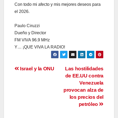
Con todo mi afecto y mis mejores deseos para
el 2026.
Paulo Ciruzzi
Dueño y Director
FM VIVA 96.9 MHz
Y… ¡QUE VIVA LA RADIO!
Navegación
Israel y la ONU
Las hostilidades
de EE.UU contra
de
Venezuela
entradas
provocan alza de
los precios del
petróleo