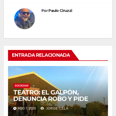
Por
Paulo Ciruzzi
ENTRADA RELACIONADA
SOCIEDAD
TEATRO: EL GALPÓN,
DENUNCIA ROBO Y PIDE
COLABORACIÓN
AGO 7, 2026
JORGE CELA