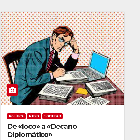
POLÍTICA
RADIO
SOCIEDAD
De «loco» a «Decano
Diplomático»