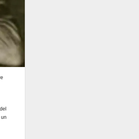
re
del
 un