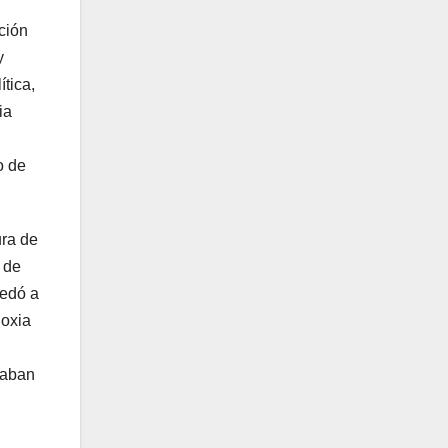
ción
y
tica,
ia
o de
ura de
 de
uedó a
doxia
yaban