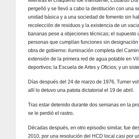
Mientras el chaqueño fue intendente, Eduardo Duh
pergeñó y se llevó a cabo la destitución con una s
unidad básica y a una sociedad de fomento sin hab
recolección de residuos y la existencia de un vaci
bananas pese a objeciones técnicas; el supuesto 
personas que cumplían funciones sin designación f
obra de gobierno: iluminación completa del Cam
extensión de la primera red de agua potable en Vi
deportivos; la Escuela de Artes y Oficios; y un si
Días después del 24 de marzo de 1976, Turner volv
allí lo detuvo una patota dictatorial el 19 de abril.
Tras estar detenido durante dos semanas en la pro
se le perdió el rastro.
Décadas después, en otro episodio similar, fue des
2010, por una resolución del HCD local casi por 