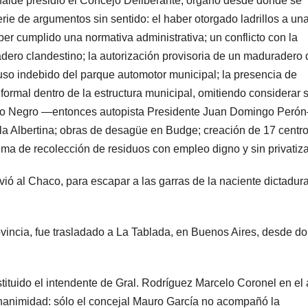
alde presidió el Concejo Deliberante, órgano desde donde se
erie de argumentos sin sentido: el haber otorgado ladrillos a un
er cumplido una normativa administrativa; un conflicto con la
adero clandestino; la autorización provisoria de un maduradero 
uso indebido del parque automotor municipal; la presencia de
ormal dentro de la estructura municipal, omitiendo considerar 
ino Negro —entonces autopista Presidente Juan Domingo Peró
lla Albertina; obras de desagüe en Budge; creación de 17 centr
stema de recolección de residuos con empleo digno y sin privatiz
ió al Chaco, para escapar a las garras de la naciente dictadura
vincia, fue trasladado a La Tablada, en Buenos Aires, desde d
tituido el intendente de Gral. Rodríguez Marcelo Coronel en el
unanimidad: sólo el concejal Mauro García no acompañó la