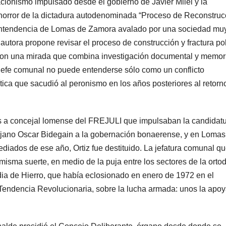
cionismo impulsado desde el gobierno de Javier Milei y la
 horror de la dictadura autodenominada “Proceso de Reconstruc
a intendencia de Lomas de Zamora avalado por una sociedad mu
tora propone revisar el proceso de construcción y fractura polí
 con una mirada que combina investigación documental y memor
el jefe comunal no puede entenderse sólo como un conflicto
ítica que sacudió al peronismo en los años posteriores al retorn
tas a concejal lomense del FREJULI que impulsaban la candidat
ujano Oscar Bidegain a la gobernación bonaerense, y en Lomas
ediados de ese año, Ortiz fue destituido. La jefatura comunal q
misma suerte, en medio de la puja entre los sectores de la orto
a de Hierro, que había eclosionado en enero de 1972 en el
a Tendencia Revolucionaria, sobre la lucha armada: unos la apo