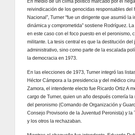
En medio de un clima político marcado por el nega
reivindicación de los genocidas responsables del
Nacional”, Turner “fue un dirigente que asumió l
dinámica y comprometida” sostiene Rodríguez. La au
en este caso con el foco puesto en el peronismo,
militante. La tesis central es que la destitución d
administrativo, sino como parte de la escalada pol
la democracia en 1973.
En las elecciones de 1973, Turner integró las lis
Héctor Cámpora a la presidencia y del médico cir
Zamora, el intendente electo fue Ricardo Ortiz A m
cargo de Turner, quien un año después correría la 
del peronismo (Comando de Organización y Guardi
Consejo Provisorio de la Juventud Peronista) y l
y los otros la rechazaban.