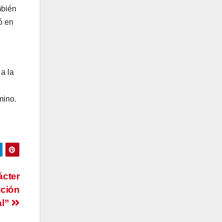
mbién
ó en
a la
mino.
ácter
ación
al”