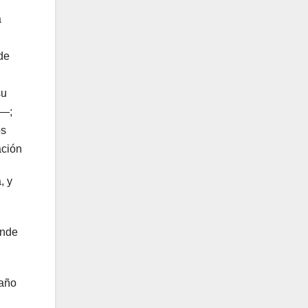
a
de
su
n—;
os
ación
, y
onde
 año