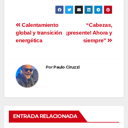
Navegación
Calentamiento
“Cabezas,
global y transición
¡presente! Ahora y
de
energética
siempre”
entradas
Por
Paulo Ciruzzi
ENTRADA RELACIONADA