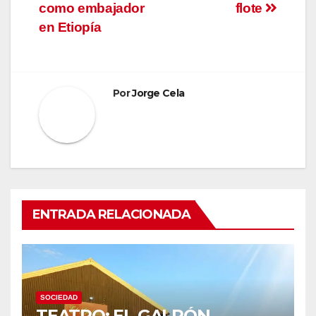
entradas
como embajador
flote
en Etiopía
Por
Jorge Cela
ENTRADA RELACIONADA
SOCIEDAD
TEATRO: EL GALPÓN,