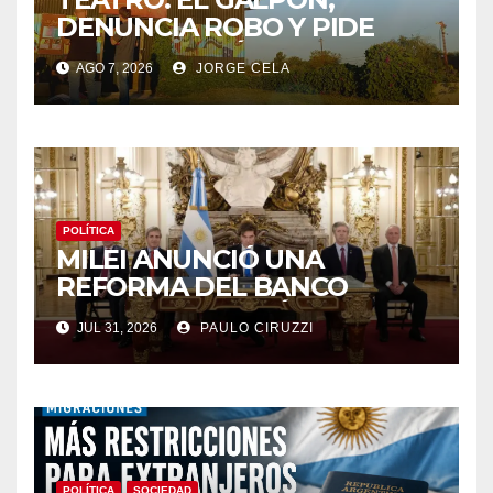
DENUNCIA ROBO Y PIDE
COLABORACIÓN
AGO 7, 2026
JORGE CELA
POLÍTICA
MILEI ANUNCIÓ UNA
REFORMA DEL BANCO
CENTRAL Y ENVIÓ AL
JUL 31, 2026
PAULO CIRUZZI
CONGRESO PROYECTOS
PARA MODIFICAR EL
MERCADO FINANCIERO
POLÍTICA
SOCIEDAD