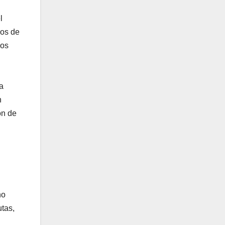
l
eos de
sos
a
n
ón de
no
utas,