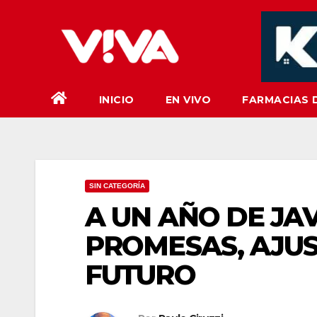
Saltar
al
contenido
INICIO
EN VIVO
FARMACIAS 
SIN CATEGORÍA
A UN AÑO DE JAV
PROMESAS, AJUS
FUTURO