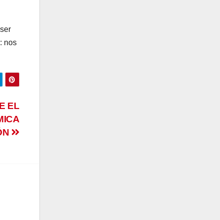
 ser
: nos
E EL
MICA
IÓN