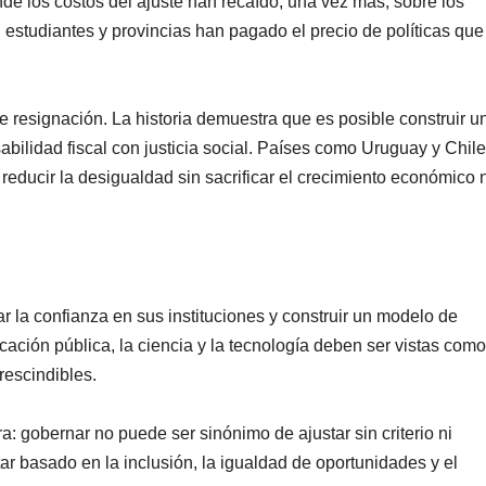
nde los costos del ajuste han recaído, una vez más, sobre los
 estudiantes y provincias han pagado el precio de políticas que
resignación. La historia demuestra que es posible construir u
ilidad fiscal con justicia social. Países como Uruguay y Chil
educir la desigualdad sin sacrificar el crecimiento económico n
ar la confianza en sus instituciones y construir un modelo de
cación pública, la ciencia y la tecnología deben ser vistas como
rescindibles.
a: gobernar no puede ser sinónimo de ajustar sin criterio ni
tar basado en la inclusión, la igualdad de oportunidades y el