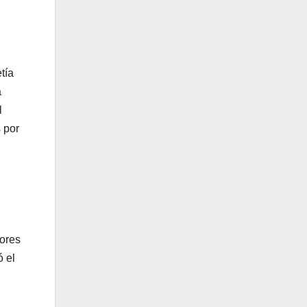
tía
a
l
 por
tores
ó el