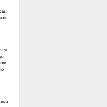
das.
na de
 para
egún
tura.
omo
ianza