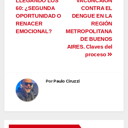
LLEGANDO LOS
VACUNCAIÓN
de
60: ¿SEGUNDA
CONTRA EL
entradas
OPORTUNIDAD O
DENGUE EN LA
RENACER
REGIÓN
EMOCIONAL?
METROPOLITANA
DE BUENOS
AIRES. Claves del
proceso
Por
Paulo Ciruzzi