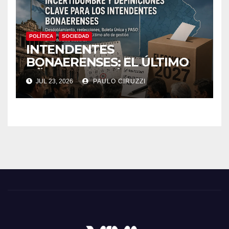
POLÍTICA
SOCIEDAD
INTENDENTES
BONAERENSES: EL ÚLTIMO
AÑO DE GESTIÓN ANTES DEL
JUL 23, 2026
PAULO CIRUZZI
CICLO ELECTORAL, ENTRE
LA INCERTIDUMBRE Y LA
DISPUTA POR LAS REGLAS
DE 2027