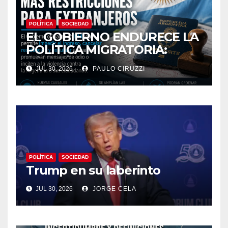
POLÍTICA
SOCIEDAD
EL GOBIERNO ENDURECE LA
POLÍTICA MIGRATORIA:
PODRÁN EXPULSAR E
JUL 30, 2026
PAULO CIRUZZI
IMPEDIR EL INGRESO DE
EXTRANJEROS QUE
PROMUEVAN MENSAJES DE
ODIO CONTRA LA
ARGENTINA
POLÍTICA
SOCIEDAD
Trump en su laberinto
JUL 30, 2026
JORGE CELA