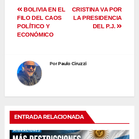
Navegación
BOLIVIA EN EL
CRISTINA VA POR
FILO DEL CAOS
LA PRESIDENCIA
de
POLÍTICO Y
DEL P.J.
entradas
ECONÓMICO
Por
Paulo Ciruzzi
ENTRADA RELACIONADA