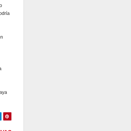
o
odría
ón
a
haya