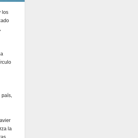
 los
rcado
,
la
írculo
 país,
avier
rza la
ras