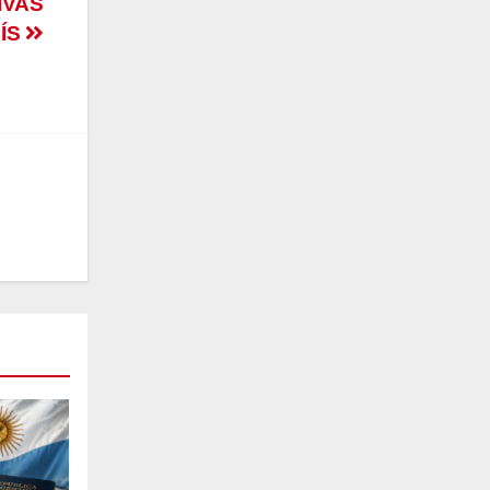
IVAS
ÍS