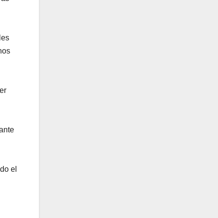
les
nos
er
ante
do el