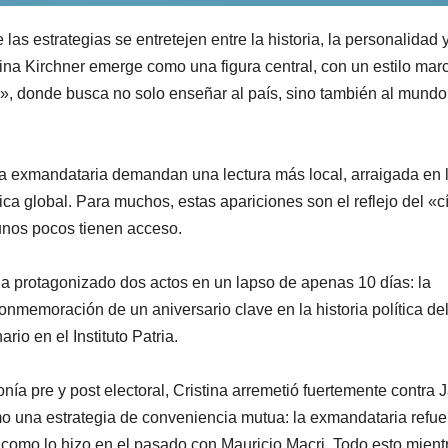
las estrategias se entretejen entre la historia, la personalidad y
tina Kirchner emerge como una figura central, con un estilo ma
», donde busca no solo enseñar al país, sino también al mundo
la exmandataria demandan una lectura más local, arraigada en 
ca global. Para muchos, estas apariciones son el reflejo del «c
 unos pocos tienen acceso.
 ha protagonizado dos actos en un lapso de apenas 10 días: la
nmemoración de un aniversario clave en la historia política del
rio en el Instituto Patria.
a pre y post electoral, Cristina arremetió fuertemente contra J
como una estrategia de conveniencia mutua: la exmandataria refue
al como lo hizo en el pasado con Mauricio Macri. Todo esto mient