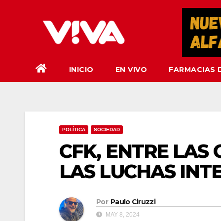
Saltar
al
contenido
INICIO
EN VIVO
FARMACIAS 
POLÍTICA
SOCIEDAD
CFK, ENTRE LAS
LAS LUCHAS INT
Por
Paulo Ciruzzi
MAY 8, 2024