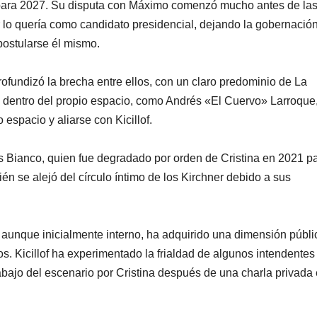
l para 2027. Su disputa con Máximo comenzó mucho antes de la
r lo quería como candidato presidencial, dejando la gobernació
postularse él mismo.
rofundizó la brecha entre ellos, con un claro predominio de La
dentro del propio espacio, como Andrés «El Cuervo» Larroque
spacio y aliarse con Kicillof.
s Bianco, quien fue degradado por orden de Cristina en 2021 p
ién se alejó del círculo íntimo de los Kirchner debido a sus
, aunque inicialmente interno, ha adquirido una dimensión públi
os. Kicillof ha experimentado la frialdad de algunos intendentes
 abajo del escenario por Cristina después de una charla privada