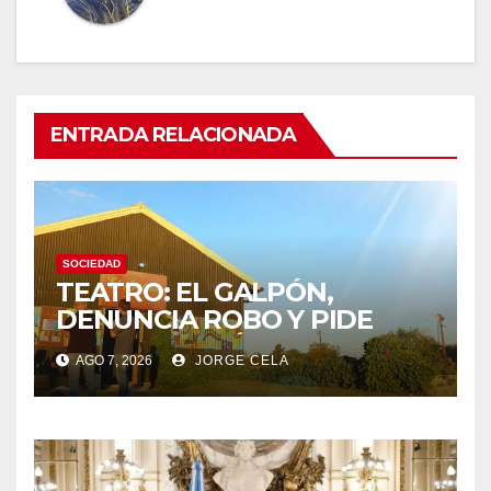
ENTRADA RELACIONADA
SOCIEDAD
TEATRO: EL GALPÓN,
DENUNCIA ROBO Y PIDE
COLABORACIÓN
AGO 7, 2026
JORGE CELA