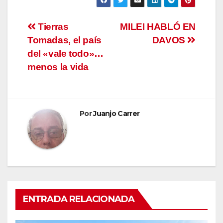
Navegación
Tierras
MILEI HABLÓ EN
Tomadas, el país
DAVOS
de
del «vale todo»…
entradas
menos la vida
Por
Juanjo Carrer
ENTRADA RELACIONADA