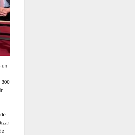
ó un
e 300
in
 de
tizar
de