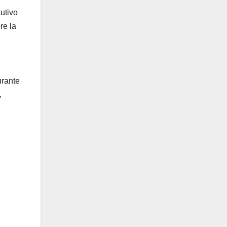
utivo
re la
urante
,