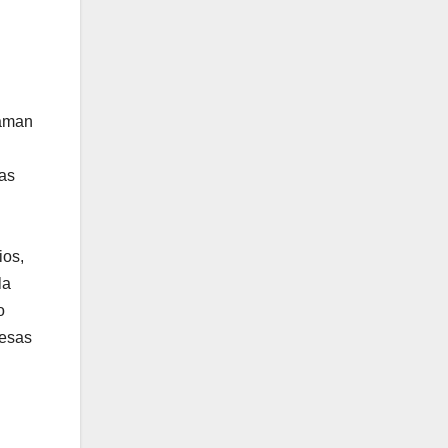
laman
das
ios,
la
o
resas