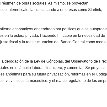
 el régimen de obras sociales. Asimismo, se proyectan
os de internet satelital, destacando a empresas como Starlink,
 «infierno económico» engendrado por políticos que se autoproc
les en la esfera privada. Haciendo hincapié en la necesidad de
e ajuste fiscal y la reestructuración del Banco Central como medi
s, la derogación de la Ley de Góndolas, del Observatorio de Prec
les en el ámbito laboral, financiero, y comercial. Se proyecta 
es anónimas para su futura privatización, reformas en el Códig
or vitivinícola, farmacéutico, y el marco regulatorio de las emp