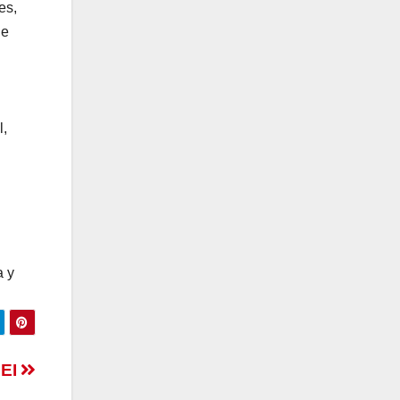
es,
ue
l,
a y
LEI