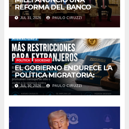
REFORMA DEL BANCO
CENTRAL Y ENVIÓ AL
JUL 31, 2026
PAULO CIRUZZI
CONGRESO PROYECTOS
PARA MODIFICAR EL
MERCADO FINANCIERO
POLÍTICA
SOCIEDAD
EL GOBIERNO ENDURECE LA
POLÍTICA MIGRATORIA:
PODRÁN EXPULSAR E
JUL 30, 2026
PAULO CIRUZZI
IMPEDIR EL INGRESO DE
EXTRANJEROS QUE
PROMUEVAN MENSAJES DE
ODIO CONTRA LA
ARGENTINA