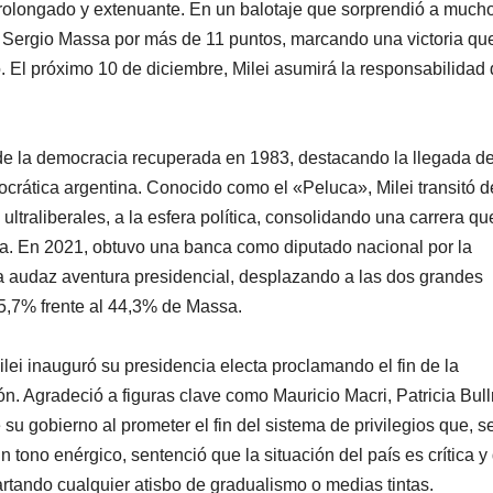
prolongado y extenuante. En un balotaje que sorprendió a much
a Sergio Massa por más de 11 puntos, marcando una victoria qu
. El próximo 10 de diciembre, Milei asumirá la responsabilidad
o de la democracia recuperada en 1983, destacando la llegada d
crática argentina. Conocido como el «Peluca», Milei transitó d
ltraliberales, a la esfera política, consolidando una carrera qu
a. En 2021, obtuvo una banca como diputado nacional por la
na audaz aventura presidencial, desplazando a las dos grandes
5,7% frente al 44,3% de Massa.
lei inauguró su presidencia electa proclamando el fin de la
ón. Agradeció a figuras clave como Mauricio Macri, Patricia Bull
su gobierno al prometer el fin del sistema de privilegios que, 
 tono enérgico, sentenció que la situación del país es crítica y
rtando cualquier atisbo de gradualismo o medias tintas.