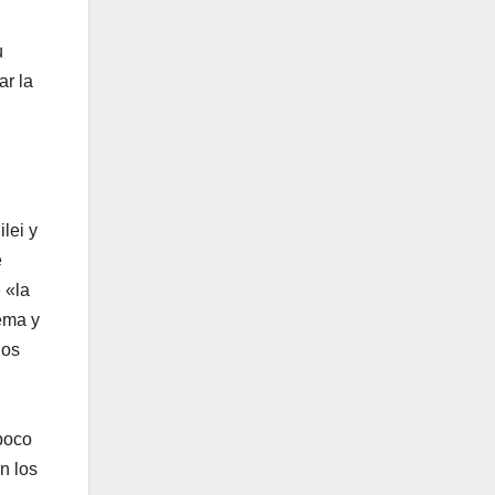
u
ar la
lei y
e
 «la
ema y
los
 poco
n los