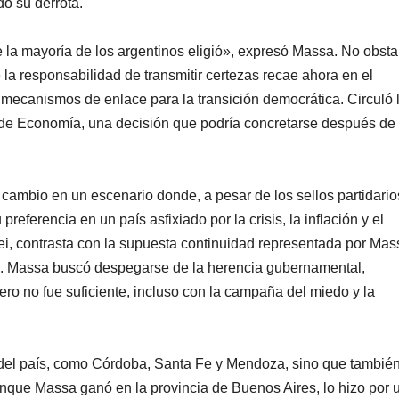
do su derrota.
ue la mayoría de los argentinos eligió», expresó Massa. No obsta
la responsabilidad de transmitir certezas recae ahora en el
 mecanismos de enlace para la transición democrática. Circuló 
de Economía, una decisión que podría concretarse después de 
l cambio en un escenario donde, a pesar de los sellos partidario
referencia en un país asfixiado por la crisis, la inflación y el
i, contrasta con la supuesta continuidad representada por Mass
sta. Massa buscó despegarse de la herencia gubernamental,
ro no fue suficiente, incluso con la campaña del miedo y la
tral del país, como Córdoba, Santa Fe y Mendoza, sino que tambié
unque Massa ganó en la provincia de Buenos Aires, lo hizo por 