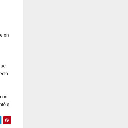
ve en
que
ecto
 con
ntó el