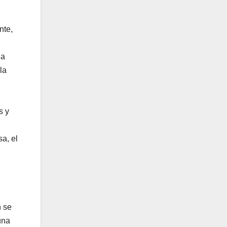
nte,
la
la
s y
a, el
n se
una