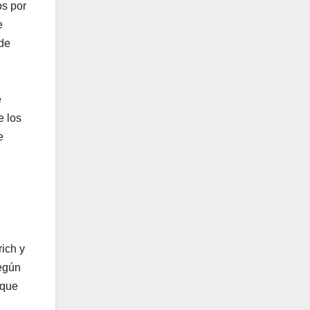
os por
e
 de
e
e los
e
rich y
según
 que