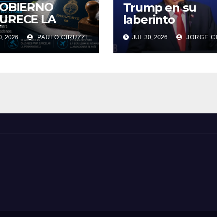
GOBIERNO
Trump en su
URECE LA
laberinto
ÍTICA
, 2026
PAULO CIRUZZI
JUL 30, 2026
JORGE C
RATORIA:
RÁN
ULSAR E
EDIR EL
RESO DE
RANJEROS QUE
MUEVAN
SAJES DE ODIO
TRA LA
ENTINA