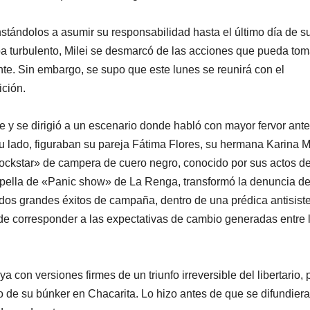
nstándolos a asumir su responsabilidad hasta el último día de s
a turbulento, Milei se desmarcó de las acciones que pueda tom
te. Sin embargo, se supo que este lunes se reunirá con el
ición.
le y se dirigió a un escenario donde habló con mayor fervor ante
u lado, figuraban su pareja Fátima Flores, su hermana Karina Mi
e «rockstar» de campera de cuero negro, conocido por sus actos d
 capella de «Panic show» de La Renga, transformó la denuncia de
 dos grandes éxitos de campaña, dentro de una prédica antisist
 de corresponder a las expectativas de cambio generadas entre 
a con versiones firmes de un triunfo irreversible del libertario,
 de su búnker en Chacarita. Lo hizo antes de que se difundiera