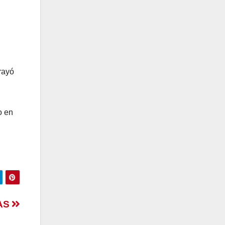
rayó
o en
ZAS