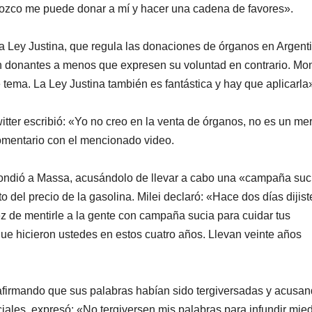
nozco me puede donar a mí y hacer una cadena de favores».
a Ley Justina, que regula las donaciones de órganos en Argent
 donantes a menos que expresen su voluntad en contrario. Mo
tema. La Ley Justina también es fantástica y hay que aplicarla
itter escribió: «Yo no creo en la venta de órganos, no es un m
omentario con el mencionado video.
respondió a Massa, acusándolo de llevar a cabo una «campaña suc
 del precio de la gasolina. Milei declaró: «Hace dos días dijis
vez de mentirle a la gente con campaña sucia para cuidar tus
que hicieron ustedes en estos cuatro años. Llevan veinte años
, afirmando que sus palabras habían sido tergiversadas y acusa
iales, expresó: «No tergiversen mis palabras para infundir mie