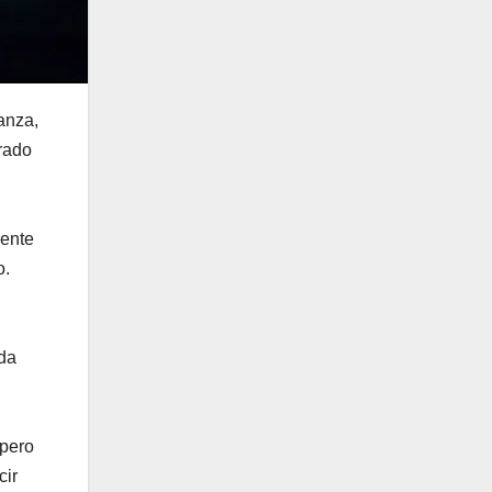
anza,
rado
gente
o.
ada
 pero
cir