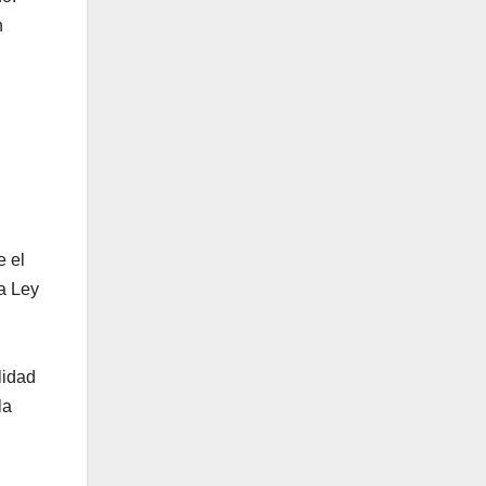
n
e el
la Ley
lidad
la