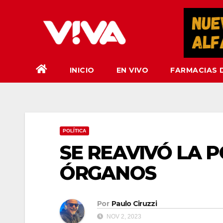
Saltar
al
contenido
INICIO
EN VIVO
FARMACIAS 
POLÍTICA
SE REAVIVÓ LA 
ÓRGANOS
Por
Paulo Ciruzzi
NOV 2, 2023