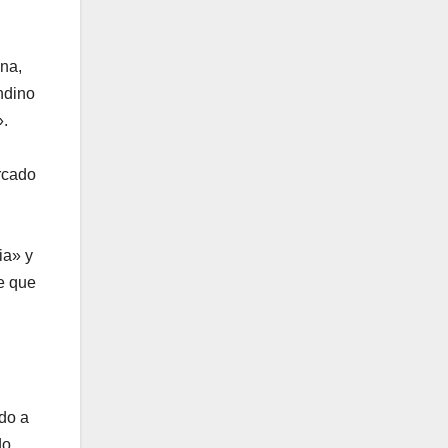
ina,
ndino
».
ercado
ia» y
te que
ndo a
do.