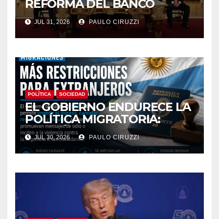
REFORMA DEL BANCO
CENTRAL Y ENVIÓ AL
JUL 31, 2026
PAULO CIRUZZI
CONGRESO PROYECTOS
PARA MODIFICAR EL
MERCADO FINANCIERO
POLÍTICA
SOCIEDAD
EL GOBIERNO ENDURECE LA
POLÍTICA MIGRATORIA:
PODRÁN EXPULSAR E
JUL 30, 2026
PAULO CIRUZZI
IMPEDIR EL INGRESO DE
EXTRANJEROS QUE
PROMUEVAN MENSAJES DE
ODIO CONTRA LA
ARGENTINA