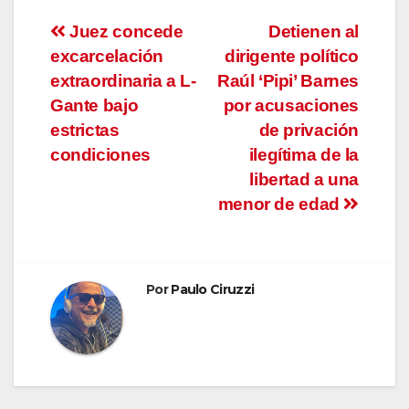
Navegación
Juez concede
Detienen al
excarcelación
dirigente político
de
extraordinaria a L-
Raúl ‘Pipi’ Barnes
entradas
Gante bajo
por acusaciones
estrictas
de privación
condiciones
ilegítima de la
libertad a una
menor de edad
Por
Paulo Ciruzzi