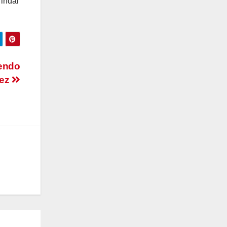
rindar
iendo
pez