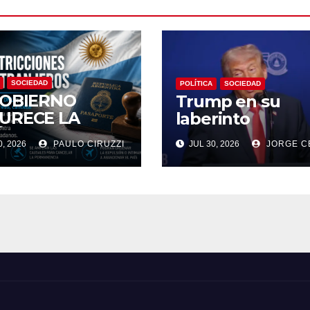
SOCIEDAD
POLÍTICA
SOCIEDAD
GOBIERNO
Trump en su
URECE LA
laberinto
ÍTICA
, 2026
PAULO CIRUZZI
JUL 30, 2026
JORGE C
RATORIA:
RÁN
ULSAR E
EDIR EL
RESO DE
RANJEROS QUE
MUEVAN
SAJES DE ODIO
TRA LA
ENTINA