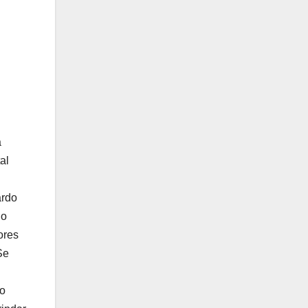
a
al
ardo
no
ores
Se
do