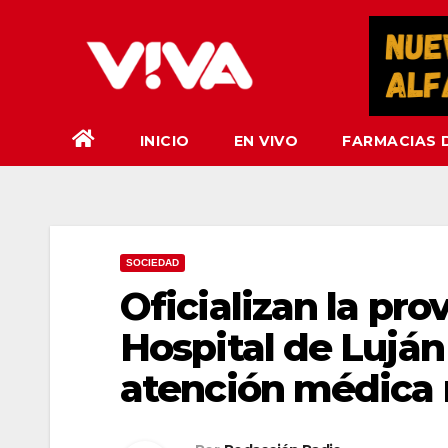
Saltar
al
contenido
INICIO
EN VIVO
FARMACIAS 
SOCIEDAD
Oficializan la pro
Hospital de Luján 
atención médica 